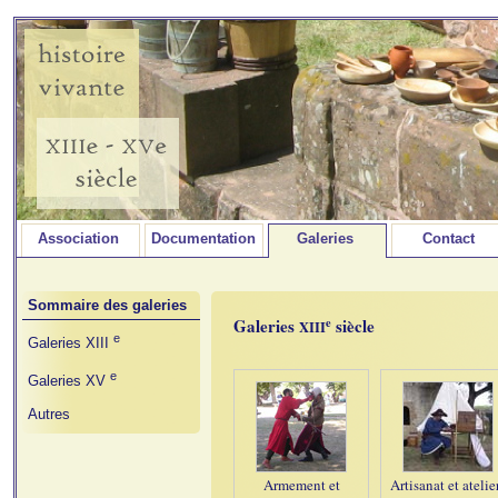
Association
Documentation
Galeries
Contact
Sommaire des galeries
e
Galeries
siècle
XIII
e
Galeries XIII
e
Galeries XV
Autres
Armement et
Artisanat et atelie