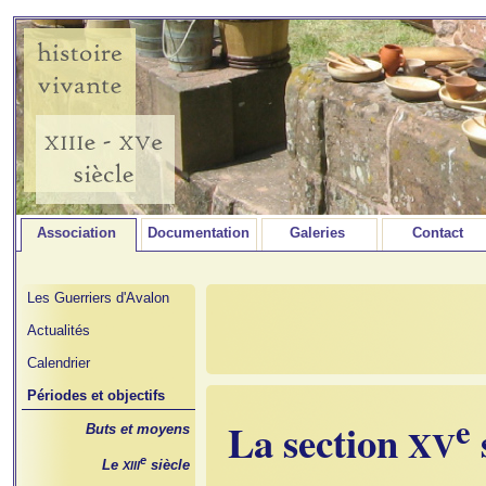
Association
Documentation
Galeries
Contact
Les Guerriers d'Avalon
Actualités
Calendrier
Périodes et objectifs
e
La section
Buts et moyens
XV
e
Le
siècle
XIII