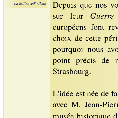
Depuis que nos vo
e
La milice
siècle
XV
Guerre
sur leur
européens font re
choix de cette péri
pourquoi nous avo
point précis de n
Strasbourg.
L'idée est née de f
avec M. Jean-Pier
musée historique de