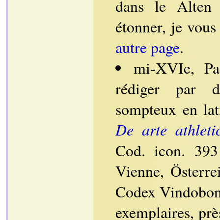
dans le Alten
étonner, je vou
autre page
.
mi-XVIe, Pa
rédiger par d
sompteux en la
De arte athleti
Cod. icon. 393
Vienne, Österre
Codex Vindobone
exemplaires, prè