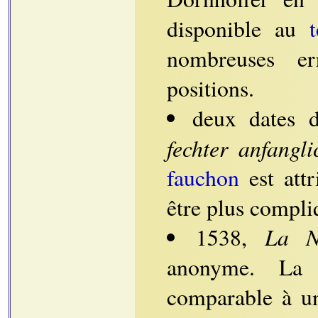
disponible au
nombreuses er
positions.
deux dates 
fechter anfangl
fauchon
est attr
être plus compli
La N
1538,
anonyme. L
comparable à un