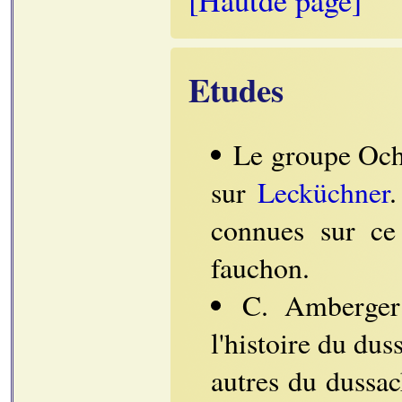
[Hautde page]
Etudes
Le groupe Ochs
sur
Lecküchner
.
connues sur ce
fauchon.
C. Amberge
l'histoire du dus
autres du dussa