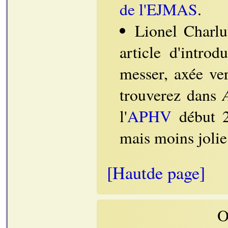
de l'EJMAS
.
Lionel Charlu
article d'intro
messer, axée ver
trouverez dans
l'
APHV
début 2
mais moins jolie
[Hautde page]
O