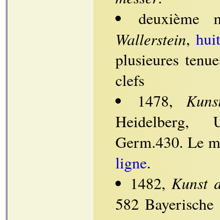
deuxième 
Wallerstein
,
hui
plusieures tenu
clefs
Kuns
1478,
Heidelberg, U
Germ.430. Le ma
ligne
.
Kunst d
1482,
582 Bayerische 