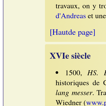
travaux, on y t
d'Andreas
et un
[Hautde page]
XVIe siècle
HS. B
1500,
historiques de 
lang messer
. Tr
Wiedner (
www.pr