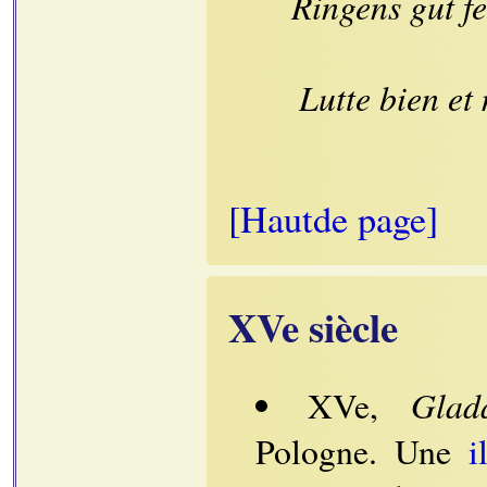
Ringens gut fe
Lutte bien et
[Hautde page]
XVe siècle
Glad
XVe,
Pologne. Une
i